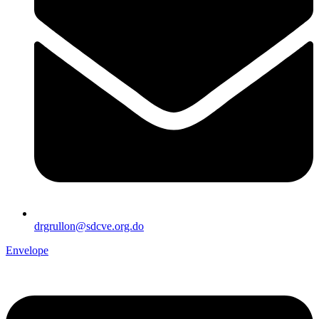
drgrullon@sdcve.org.do
Envelope