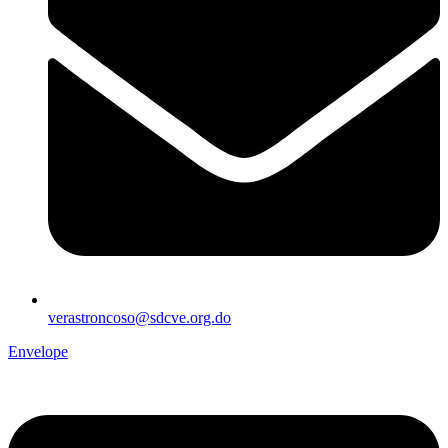
verastroncoso@sdcve.org.do
Envelope